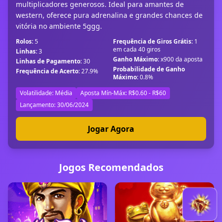
multiplicadores generosos. Ideal para amantes de
western, oferece pura adrenalina e grandes chances de
vitória no ambiente 5ggg.
Rolos:
5
Frequência de Giros Grátis:
1
em cada 40 giros
Linhas:
3
Ganho Máximo:
x900 da aposta
Linhas de Pagamento:
30
Probabilidade de Ganho
Frequência de Acerto:
27.9%
Máximo:
0.8%
Volatilidade: Média
Aposta Mín-Máx: R$0.60 - R$60
Lançamento: 30/06/2024
Jogar Agora
Jogos Recomendados